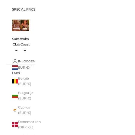
SPECIAL PRICES 💸
Sunset
Boho
Club
Coast
→
→
INLOGGEN
EUR €
Land
België
(EUR €)
Bulgarije
(EUR €)
Cyprus
(EUR €)
Denemarken
(DKK kr.)