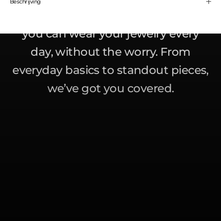
Beschrijving
quality pieces that
won’t fade
– so
you can wear your jewelry every
day, without the worry. From
everyday basics to standout pieces,
we’ve got you covered.