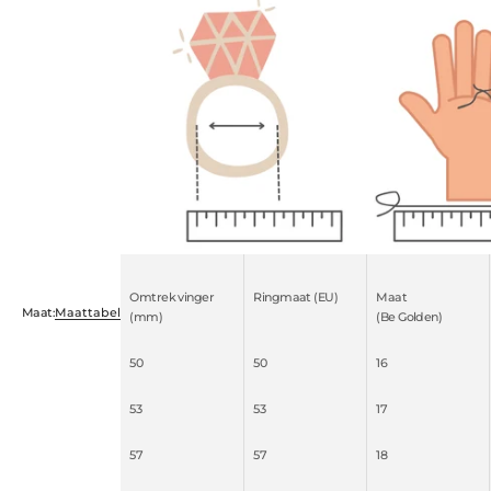
Omtrek vinger
Ringmaat (EU)
Maat
Maat:
Maattabel
(mm)
(Be Golden)
50
50
16
53
53
17
57
57
18