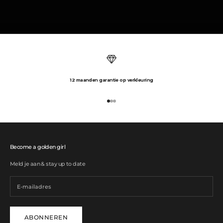
12 maanden garantie op verkleuring
Naar artikel 1
Naar artikel 2
Naar artikel 3
Become a golden girl
Meld je aan & stay up to date
ABONNEREN