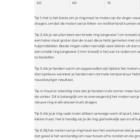
60
60
19
Tip 1: Het is het beste om je ringmaat te meten op de vinger waar 
dragen, omdat de maten van je linker- en rechterhand kunnen ver
Tip 2: Als je van plan bent een brede ring (ongeveer 1 cm breed) t
een halve maat groter dan de maat die je hebt gemeten met on
hulpmiddelen. Brede ringen vallen namelijk vaak kleiner uit dan 
een smalle ring (ongeveer 2 mm breed) is het aan te raden om e
te bestellen.
Tip 3: Als je handen warm en opgezwollen zijn tijdens het meten 
dan opnieuw wanneer je handen een normale temperatuur hebbe
nauwkeuriger resultaat.
Tip 4: Houd er rekening mee dat je handen in de zomer meer ku
de winter. Dit is belangrijk om te overwegen bij het meten van je 
nieuwe ring in elk seizoen kunt dragen.
Tip 5: Als je je ring vaak moet afdoen vanwege werk of sport, kies
kleine maat. Het is handig als je de ring gemakkelijk aan en af ku
Tip 6: Bij het meten van je ringmaat kan het voorkomen dat je ee
dat geval is het verstandig om naar boven af te ronden en de gro