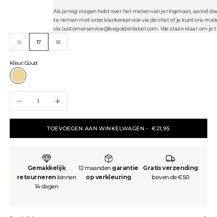
Als je nog vragen hebt over het meten van je ringmaat, aarzel da
te nemen met onze klantenservice via
de chat of je kunt ons mail
via
customerservice@begoldenlabel.com
.
We staan klaar om je t
16
17
18
Kleur:
Goud
Goud
Aantal verlagen
Aantal verhogen
TOEVOEGEN AAN WINKELWAGEN
・ €21,95
Gemakkelijk
12 maanden
garantie
Gratis verzending
retourneren
binnen
op verkleuring
boven de €50
14 dagen
Made to last. Designed to glow.
Be
Golden is all about affordable, high-