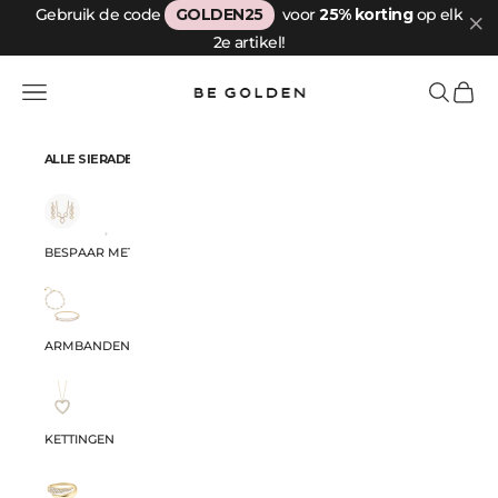
Naar inhoud
Gebruik de code
GOLDEN25
voor
25% korting
op elk
2e artikel!
Be Golden
Menu
Zoeken
Winkel
ALLE SIERADEN
BESPAAR MET ONZE SETS
ARMBANDEN
KETTINGEN