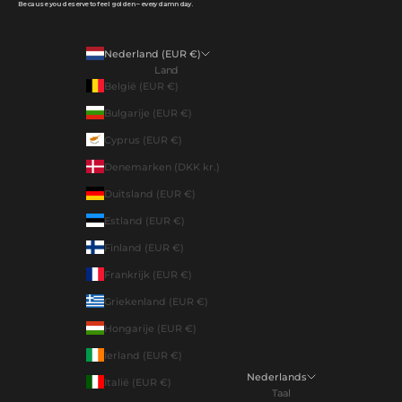
Because you deserve to feel golden – every damn day.
Nederland (EUR €)
Land
België (EUR €)
Bulgarije (EUR €)
Cyprus (EUR €)
Denemarken (DKK kr.)
Duitsland (EUR €)
Estland (EUR €)
Finland (EUR €)
Frankrijk (EUR €)
Griekenland (EUR €)
Hongarije (EUR €)
Ierland (EUR €)
Nederlands
Italië (EUR €)
Taal