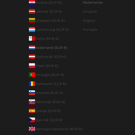
Kroatië (EUR €)
Nederlands
Letland (EUR €)
Deutsch
Litouwen (EUR €)
English
Luxemburg (EUR €)
Français
Malta (EUR €)
Nederland (EUR €)
Oostenrijk (EUR €)
Polen (EUR €)
Portugal (EUR €)
Roemenië (EUR €)
Slovenië (EUR €)
Slowakije (EUR €)
Spanje (EUR €)
Tsjechië (EUR €)
Verenigd Koninkrijk (EUR €)