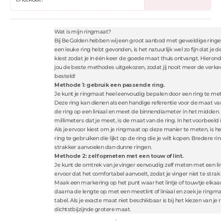
Wat is mijn ringmaat?
Bij Be Golden hebben wij een groot aanbod met geweldige ringen
een leuke ring hebt gevonden, is het natuurlijk wel zo fijn dat je
kiest zodat je in één keer de goede maat thuis ontvangt. Hieron
jou de beste methodes uitgekozen, zodat jij nooit meer de verk
besteld!
Methode 1: gebruik een passende ring.
Je kunt je ringmaat heel eenvoudig bepalen door een ring te me
Deze ring kan dienen als een handige referentie voor de maat van
de ring op een liniaal en meet de binnendiameter in het midden.
millimeters dat je meet, is de maat van de ring. In het voorbeeld i
Als je ervoor kiest om je ringmaat op deze manier te meten, is h
ring te gebruiken die lijkt op de ring die je wilt kopen. Bredere 
strakker aanvoelen dan dunne ringen.
Methode 2: zelf opmeten met een touw of lint.
Je kunt de omtrek van je vinger eenvoudig zelf meten met een lin
ervoor dat het comfortabel aanvoelt, zodat je vinger niet te stra
Maak een markering op het punt waar het lintje of touwtje elka
daarna de lengte op met een meetlint of liniaal en zoek je ringm
tabel. Als je exacte maat niet beschikbaar is bij het kiezen van je 
dichtstbijzijnde grotere maat.