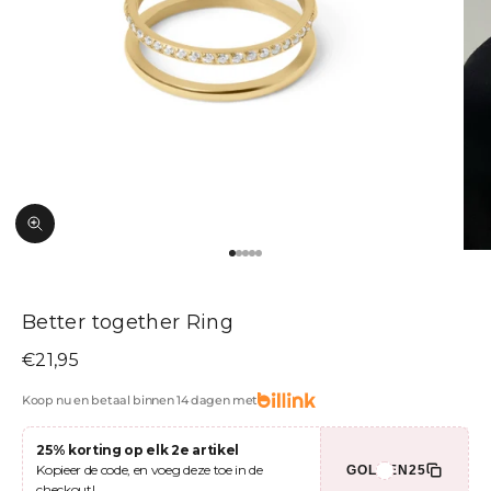
In-/uitzoomen
Naar artikel 1
Naar artikel 2
Naar artikel 3
Naar artikel 4
Naar artikel 5
Better together Ring
Aanbiedingsprijs
€21,95
Koop nu en betaal binnen 14 dagen met
25% korting op elk 2e artikel
Kopieer de code, en voeg deze toe in de
GOLDEN25
checkout!