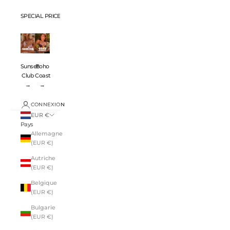
SPECIAL PRICES 💸
Sunset
Boho
Club
Coast
→
→
CONNEXION
EUR €
Pays
Allemagne
(EUR €)
Autriche
(EUR €)
Belgique
(EUR €)
Bulgarie
(EUR €)