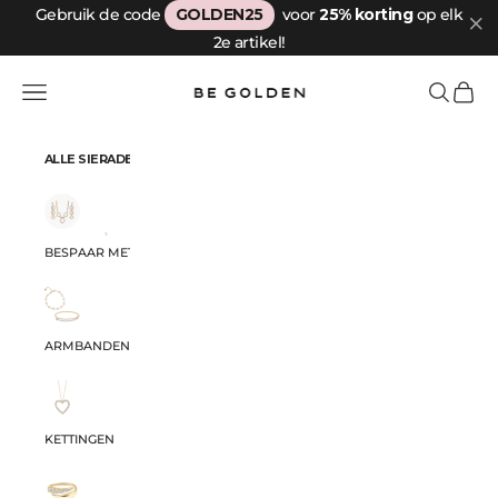
Passer au contenu
Gebruik de code
GOLDEN25
voor
25% korting
op elk
2e artikel!
Be Golden
Menu
Recherche
Panier
ALLE SIERADEN
BESPAAR MET ONZE SETS
ARMBANDEN
KETTINGEN