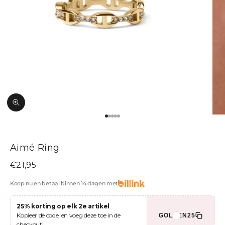
In-/uitzoomen
Naar artikel 1
Naar artikel 2
Naar artikel 3
Naar artikel 4
Naar artikel 5
Aimé Ring
Aanbiedingsprijs
€21,95
Koop nu en betaal binnen 14 dagen met
25% korting op elk 2e artikel
Kopieer de code, en voeg deze toe in de
GOLDEN25
checkout!