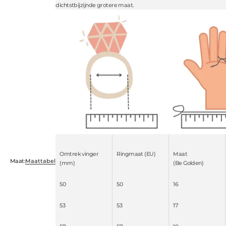
dichtstbijzijnde grotere maat.
Omtrek vinger
Ringmaat (EU)
Maat
Maat:
Maattabel
(mm)
(Be Golden)
50
50
16
53
53
17