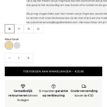
Tip 6: Bij het meten van je ringmaat kan het voorkomen dat je ee
dat geval is het verstandig om naar boven af te ronden en de gro
Als je nog vragen hebt over het meten van je ringmaat, aarzel da
te nemen met onze klantenservice via
de chat of je kunt ons mail
via
customerservice@begoldenlabel.com
.
We staan klaar om je t
16
17
18
19
Kleur:
Goud
Goud
Zilver
Aantal verlagen
Aantal verhogen
TOEVOEGEN AAN WINKELWAGEN
・ €21,95
Gemakkelijk
12 maanden
garantie
Gratis verzending
retourneren
binnen
op verkleuring
boven de €50
14 dagen
Made to last. Designed to glow.
Be