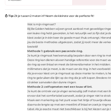
💍 Tip:
Zit je tussen 2 maten in? Neem de kleinste voor de perfecte fit!
Wat is mijn ringmaat?
Bij Be Golden hebben wij een groot aanbod met geweldige ringen
een leuke ring hebt gevonden, is het natuurlijk wel zo fijn dat je
kiest zodat je in één keer de goede maat thuis ontvangt. Hieron
jou de beste methodes uitgekozen, zodat jij nooit meer de verk
besteld!
Methode 1: gebruik een passende ring.
Je kunt je ringmaat heel eenvoudig bepalen door een ring te me
Deze ring kan dienen als een handige referentie voor de maat van
de ring op een liniaal en meet de binnendiameter in het midden.
millimeters dat je meet, is de maat van de ring. In het voorbeeld i
Als je ervoor kiest om je ringmaat op deze manier te meten, is h
ring te gebruiken die lijkt op de ring die je wilt kopen. Bredere 
strakker aanvoelen dan dunne ringen.
Methode 2: zelf opmeten met een touw of lint.
Je kunt de omtrek van je vinger eenvoudig zelf meten met een lin
ervoor dat het comfortabel aanvoelt, zodat je vinger niet te stra
Maak een markering op het punt waar het lintje of touwtje elka
daarna de lengte op met een meetlint of liniaal en zoek je ringm
tabel. Als je exacte maat niet beschikbaar is bij het kiezen van je 