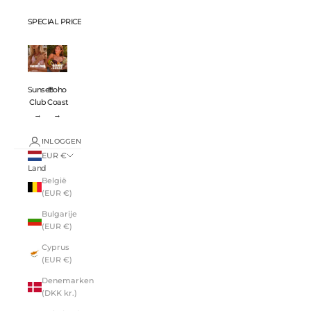
SPECIAL PRICES 💸
Sunset
Boho
Club
Coast
→
→
INLOGGEN
EUR €
Land
België
(EUR €)
Bulgarije
(EUR €)
Cyprus
(EUR €)
Denemarken
(DKK kr.)