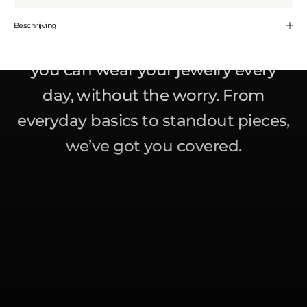
Golden is all about affordable, high-
Beschrijving
quality pieces that
won’t fade
– so
you can wear your jewelry every
day, without the worry. From
everyday basics to standout pieces,
we’ve got you covered.