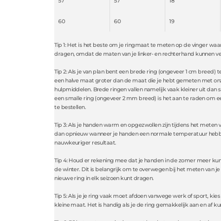
57
57
18
60
60
19
Tip 1: Het is het beste om je ringmaat te meten op de vinger waar 
dragen, omdat de maten van je linker- en rechterhand kunnen ver
Tip 2: Als je van plan bent een brede ring (ongeveer 1 cm breed) t
een halve maat groter dan de maat die je hebt gemeten met on
hulpmiddelen. Brede ringen vallen namelijk vaak kleiner uit dan 
een smalle ring (ongeveer 2 mm breed) is het aan te raden om e
te bestellen.
Tip 3: Als je handen warm en opgezwollen zijn tijdens het meten 
dan opnieuw wanneer je handen een normale temperatuur hebbe
nauwkeuriger resultaat.
Tip 4: Houd er rekening mee dat je handen in de zomer meer ku
de winter. Dit is belangrijk om te overwegen bij het meten van je 
nieuwe ring in elk seizoen kunt dragen.
Tip 5: Als je je ring vaak moet afdoen vanwege werk of sport, kies
kleine maat. Het is handig als je de ring gemakkelijk aan en af ku