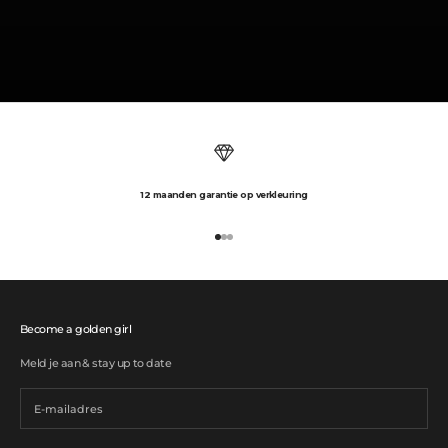
12 maanden garantie op verkleuring
Naar artikel 1
Naar artikel 2
Naar artikel 3
Become a golden girl
Meld je aan & stay up to date