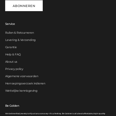
ABONNEREN
Service
Ruilen & Retourneren
Levering & Verzending
Garantie
Help & FAQ
About us
Privacy policy
Algemene voorwaarden
Herroepingsverzoek indienen
Wettelijke kennisgeving
Be Golden
We believe that jewelry isn’t just an accessory – it’s a feeling. Be Golden is all about affordable, high-quality