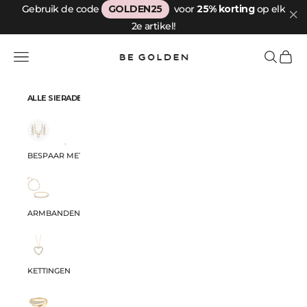
Naar inhoud
Gebruik de code
GOLDEN25
voor
25% korting
op elk
2e artikel!
Be Golden
Menu
Zoeken
Winkel
ALLE SIERADEN
BESPAAR MET ONZE SETS
ARMBANDEN
KETTINGEN