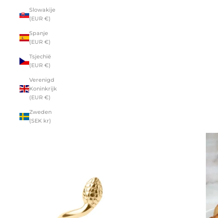
Slowakije
(EUR €)
Spanje
(EUR €)
Tsjechië
(EUR €)
Verenigd
Koninkrijk
(EUR €)
Zweden
(SEK kr)