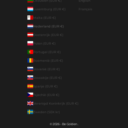
Litouwen (EUR €)
English
Luxemburg (EUR €)
Français
Malta (EUR €)
Nederland (EUR €)
Oostenrijk (EUR €)
Polen (EUR €)
Portugal (EUR €)
Roemenië (EUR €)
Slovenië (EUR €)
Slowakije (EUR €)
Spanje (EUR €)
Tsjechië (EUR €)
Verenigd Koninkrijk (EUR €)
Zweden (SEK kr)
© 2026 - Be Golden .