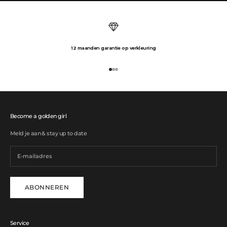
12 maanden garantie op verkleuring
Naar artikel 1
Naar artikel 2
Naar artikel 3
Become a golden girl
Meld je aan & stay up to date
ABONNEREN
Service