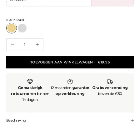
Kleur:
Goud
Goud
Zilver
Aantal verlagen
Aantal verhogen
TOEVOEGEN AAN WINKELWAGEN
・ €19,95
Gemakkelijk
12 maanden
garantie
Gratis verzending
retourneren
binnen
op verkleuring
boven de €50
14 dagen
Made to last. Designed to glow.
Be
Golden is all about affordable, high-
Beschrijving
quality pieces that
won’t fade
– so