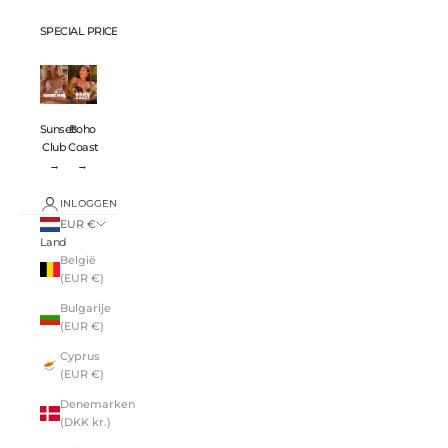
SPECIAL PRICES 💸
Sunset
Boho
Club
Coast
→
→
INLOGGEN
EUR €
Land
België
(EUR €)
Bulgarije
(EUR €)
Cyprus
(EUR €)
Denemarken
(DKK kr.)