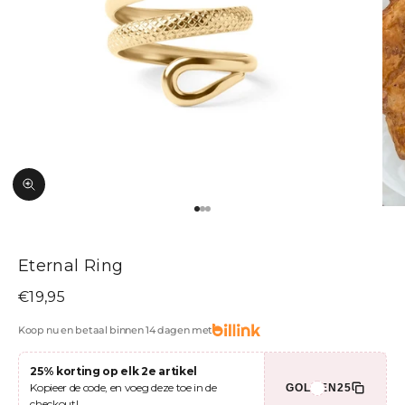
In-/uitzoomen
Naar artikel 1
Naar artikel 2
Naar artikel 3
Eternal Ring
Aanbiedingsprijs
€19,95
Koop nu en betaal binnen 14 dagen met
25% korting op elk 2e artikel
Kopieer de code, en voeg deze toe in de
GOLDEN25
checkout!