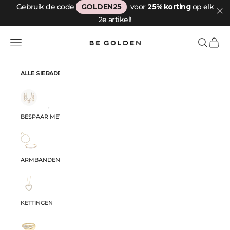
Naar inhoud
Gebruik de code
GOLDEN25
voor
25% korting
op elk
2e artikel!
Be Golden
Menu
Zoeken
Winkel
ALLE SIERADEN
BESPAAR MET ONZE SETS
ARMBANDEN
KETTINGEN