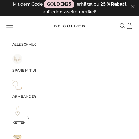
Zum Inhalt springen
Mit dem Code
GOLDEN25
erhältst du
25 % Rabatt
auf jeden zweiten Artikel!
Be Golden
Menü
Suchen
Warenk
ALLE SCHMUCKSTÜCKE
SPARE MIT UNSEREN SETS
ARMBÄNDER
KETTEN