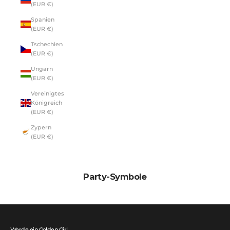
(EUR €)
Spanien
(EUR €)
Tschechien
(EUR €)
Ungarn
(EUR €)
Vereinigtes
Königreich
(EUR €)
Zypern
(EUR €)
Party-Symbole
Werde ein Golden Girl