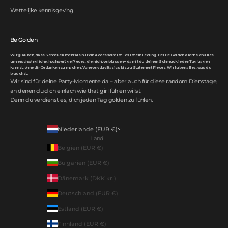
Wettelijke kennisgeving
Be Golden
Wir glauben, dass Schmuck mehr als nur ein Accessoire ist – es ist ein Feeling. Bei Be Golden dreht sich alles
um erschwingliche, hochwertige Pieces, die nicht verblassen – damit du deinen Schmuck jeden Tag tragen
kannst, ohne dir Gedanken zu machen. Von everyday Basics bis zu Statement Pieces: Wir haben alles, was du
brauchst.
Wir sind für deine Party-Momente da – aber auch für diese random Dienstage,
an denen du dich einfach wie that girl fühlen willst.
Denn du verdienst es, dich jeden Tag golden zu fühlen.
Niederlande (EUR €)
Land
Belgien (EUR €)
Bulgarien (EUR €)
Dänemark (DKK kr.)
Deutschland (EUR €)
Estland (EUR €)
Finnland (EUR €)