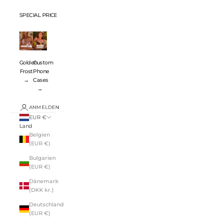
SPECIAL PRICES 💸
Golden
Custom
Frost
Phone
→
Cases
→
ANMELDEN
EUR €
Land
Belgien
(EUR €)
Bulgarien
(EUR €)
Dänemark
(DKK kr.)
Deutschland
(EUR €)