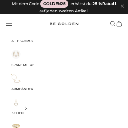
Zum Inhalt springen
Mit dem Code
GOLDEN25
erhältst du
25 % Rabatt
auf jeden zweiten Artikel!
Be Golden
Menü
Suchen
Warenk
ALLE SCHMUCKSTÜCKE
SPARE MIT UNSEREN SETS
ARMBÄNDER
KETTEN