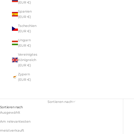
(EUR €)
Spanien
(EUR €)
Tschechien
(EUR €)
Ungarn
(EUR €)
Vereinigtes
Königreich
(EUR €)
Zypern
(EUR €)
Postkarten aus dem Paradies
Sortieren nach
Sortieren nach
Ausgewählt
Am relevantesten
meistverkauft