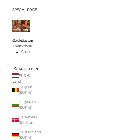
SPECIAL PRICES 💸
Golden
Custom
Frost
Phone
→
Cases
→
ANMELDEN
EUR €
Land
Belgien
(EUR €)
Bulgarien
(EUR €)
Dänemark
(DKK kr.)
Deutschland
(EUR €)