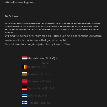
Wettelijke kennisgeving
Be Golden
Wir glauben, dass Schmuck mehr als nur ein Accessoire ist – es ist ein Feeling. Bei Be Golden dreht sich alles
um erschwingliche, hochwertige Pieces, die nicht verblassen – damit du deinen Schmuck jeden Tag tragen
kannst, ohne dir Gedanken zu machen. Von everyday Basics bis zu Statement Pieces: Wir haben alles, was du
brauchst.
Wir sind für deine Party-Momente da – aber auch für diese random Dienstage,
an denen du dich einfach wie that girl fühlen willst.
Denn du verdienst es, dich jeden Tag golden zu fühlen.
Niederlande (EUR €)
Land
Belgien (EUR €)
Bulgarien (EUR €)
Dänemark (DKK kr.)
Deutschland (EUR €)
Estland (EUR €)
Finnland (EUR €)